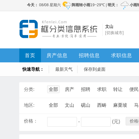
文山
[切换城市]
首页
房产信息
招聘信息
求职信息
快速导航：
最新天气
保存到桌面
分类:
全部
房产
招聘
求职
转让
便民
地区:
全部
文山
砚山
西畴
麻栗坡
马
价格：
价格
-
(元)