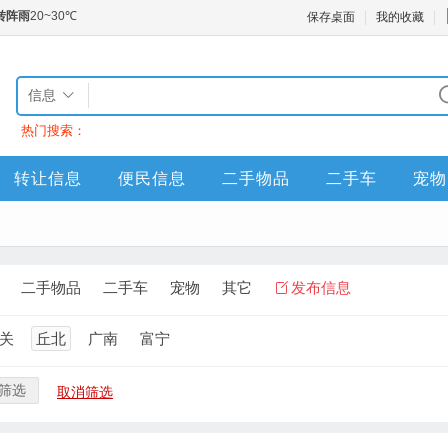
保存桌面
我的收藏
信息
热门搜索：
转让信息
便民信息
二手物品
二手车
宠物
二手物品
二手车
宠物
其它
发布信息
关
丘北
广南
富宁
筛选
取消筛选